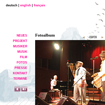
deutsch |
english
|
français
Fotoalbum
NEUES
09/09
PROJEKT
MUSIKER
MUSIK
FILM
FOTOS
PRESSE
KONTAKT
TERMINE