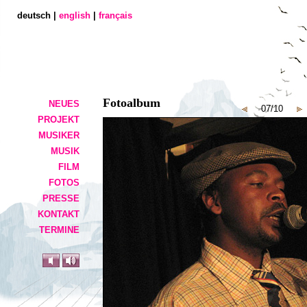
deutsch |
english
|
français
Fotoalbum
NEUES
07/10
PROJEKT
MUSIKER
MUSIK
FILM
FOTOS
PRESSE
KONTAKT
TERMINE